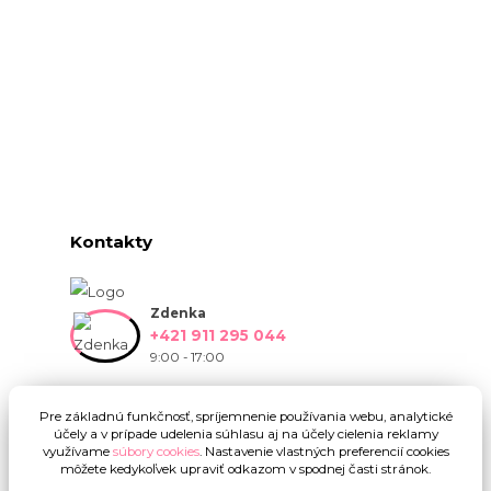
Kontakty
Zdenka
+421 911 295 044
9:00 - 17:00
info@onlinekvetinarstvo.sk
Pre základnú funkčnosť, spríjemnenie používania webu, analytické
účely a v prípade udelenia súhlasu aj na účely cielenia reklamy
využívame
súbory cookies
. Nastavenie vlastných preferencií cookies
môžete kedykoľvek upraviť odkazom v spodnej časti stránok.