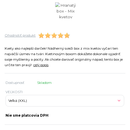
Ohodnotiť produkt
Kvety ako najlepší darček! Nádherný svieži box z mix kvetov vyčarí ten
najväčší úsmev na tvári. Kvetinovým boxom dokážete dokonale vyjadriť
svoje myšlienky a pocity. Ak chcete darovať originálny nápad, tento box je
určite ten pravý!
celý popis
Dostupnosť
Skladom
VEĽKOSTI
Nie sme platcovia DPH