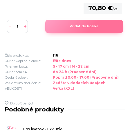
70,80 €
/
ks
Pridať do košíka
Číslo produktu:
116
Kuriér Poprad a okolie:
Ešte dnes
Priemer boxu:
S - 17 cm | M - 22 cm
Kuriér celá SR:
do 24 h (Pracovné dni)
Osobný odber:
Poprad 9:00 - 17:00 (Pracovné dni)
Váš dátum doručenia:
Zadáte v dodacích údajoch
VEĽKOSTI:
Veľká (XXL)
Do obľúbených
Podobné produkty
Box kvetov - Exkluzív