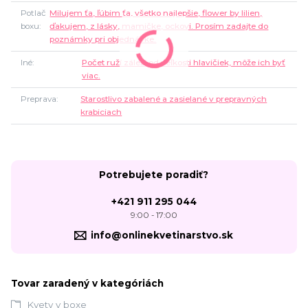
Potlač
Milujem ťa, ľúbim ťa, všetko najlepšie, flower by lilien,
boxu
ďakujem, z lásky, mamičke, ockovi. Prosím zadajte do
poznámky pri objednávke.
Iné
Počet ruží záleží od veľkosti hlavičiek, môže ich byť
viac.
Preprava
Starostlivo zabalené a zasielané v prepravných
krabiciach
Potrebujete poradiť?
+421 911 295 044
9:00 - 17:00
info@onlinekvetinarstvo.sk
Tovar zaradený v kategóriách
Kvety v boxe