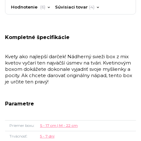
Hodnotenie
6
Súvisiaci tovar
4
Kompletné špecifikácie
Kvety ako najlepší darček! Nádherný svieži box z mix
kvetov vyčarí ten najväčší úsmev na tvári. Kvetinovým
boxom dokážete dokonale vyjadriť svoje myšlienky a
pocity. Ak chcete darovať originálny nápad, tento box
je určite ten pravý!
Parametre
Priemer boxu
S - 17 cm | M - 22 cm
Trvácnosť
5 - 7 dní