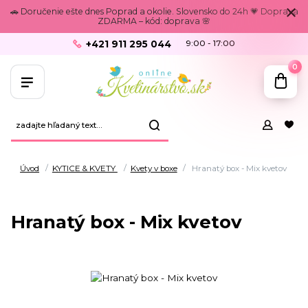
🚗 Doručenie ešte dnes Poprad a okolie. Slovensko do 24h 💗 Doprava
ZDARMA – kód: doprava 🌸
+421 911 295 044
9:00 - 17:00
0
Úvod
KYTICE & KVETY
Kvety v boxe
Hranatý box - Mix kvetov
Hranatý box - Mix kvetov