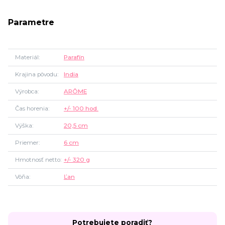
Parametre
Materiál
Parafín
Krajina pôvodu
India
Výrobca
ARÔME
Čas horenia
+/- 100 hod.
Výška
20,5 cm
Priemer
6 cm
Hmotnosť netto
+/- 320 g
Vôňa
Ľan
Potrebujete poradiť?