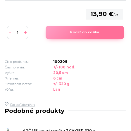
13,90 €
/
ks
Pridať do košíka
Číslo produktu:
100209
Čas horenia:
+/- 100 hod.
Výška:
20,5 cm
Priemer:
6 cm
Hmotnosť netto:
+/- 320 g
Vôňa:
Ľan
Do obľúbených
Podobné produkty
ARÔME vonná sviečka 7 ČAKIER 320 g