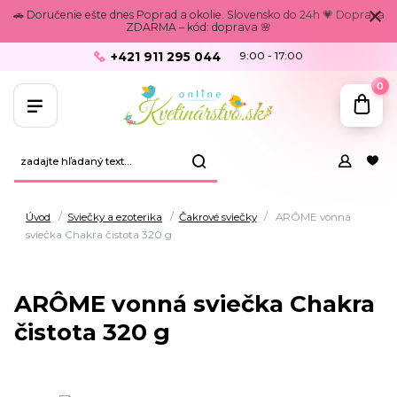
🚗 Doručenie ešte dnes Poprad a okolie. Slovensko do 24h 💗 Doprava
ZDARMA – kód: doprava 🌸
+421 911 295 044
9:00 - 17:00
0
Úvod
Sviečky a ezoterika
Čakrové sviečky
ARÔME vonná
sviečka Chakra čistota 320 g
ARÔME vonná sviečka Chakra
čistota 320 g