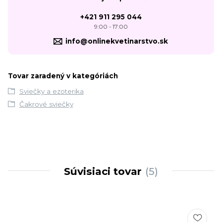
+421 911 295 044
9:00 - 17:00
info@onlinekvetinarstvo.sk
Tovar zaradený v kategóriách
Sviečky a ezoterika
Čakrové sviečky
Súvisiaci tovar
5