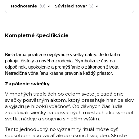
Hodnotenie
0
Súvisiaci tovar
5
Kompletné špecifikácie
Biela farba pozitívne ovplyvňuje všetky čakry. Je to farba
pokoja, čistoty a nového zrodenia. Symbolizuje čas na
odpočinok, upokojenie a premýšľanie o zákonoch života.
Netradičná vôňa ľanu krásne prevonia každý priestor.
Zapálenie sviečky
V mnohých tradíciách po celom svete je zapálenie
sviečky posvätným aktom, ktorý presahuje hranice slov
a vyjadruje hlbokú vďačnosť. Od dávnych čias ľudia
zapaľovali sviečky na posvätných miestach ako symbol
svetla, nádeje a spojenia s niečím vyšším.
Tento jednoduchý, no významný rituál môže byť
spôsobom, ako začať alebo ukončiť svoj deň. Skúste