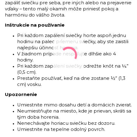
zapáliť sviečku pre seba, pre iných alebo na prejavenie
vďaky – tento malý okamih môže priniesť pokoj a
harmóniu do vášho života.
Inštrukcie na používanie
Pri každom zapálení sviečky horte aspoň jednu
hodinu na palec priemeru sviečky, aby ste zaistili
najlepšiu účinnosť horenia.
V žiadnom prípade nespaľujte dlhšie ako 4
hodiny.
Pri každom zapálení sviečky odrežte knôt na ¼”
(0,5 cm).
Prestaňte používať, keď na dne zostane ½” (1,3
cm) vosku.
Upozornenie
Umiestnite mimo dosahu detí a domácich zvierat.
Neumiestňujte na miesto, kde je prievan, skráti sa
tým doba horenia.
Nenechávajte horiacu sviečku bez dozoru.
Umiestnite na tepelne odolný povrch.