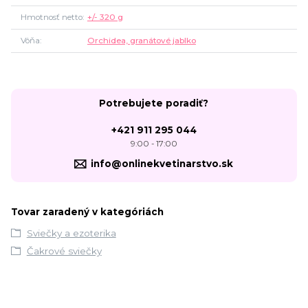
Hmotnosť netto
+/- 320 g
Vôňa
Orchidea, granátové jablko
Potrebujete poradiť?
+421 911 295 044
9:00 - 17:00
info@onlinekvetinarstvo.sk
Tovar zaradený v kategóriách
Sviečky a ezoterika
Čakrové sviečky