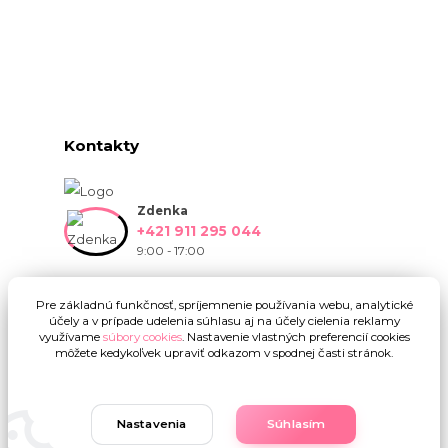
Kontakty
Zdenka
+421 911 295 044
9:00 - 17:00
info@onlinekvetinarstvo.sk
Pre základnú funkčnosť, spríjemnenie používania webu, analytické
účely a v prípade udelenia súhlasu aj na účely cielenia reklamy
využívame
súbory cookies
. Nastavenie vlastných preferencií cookies
môžete kedykoľvek upraviť odkazom v spodnej časti stránok.
Nastavenia
Súhlasím
Upravit sběr cookies.