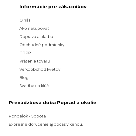
Informácie pre zákazníkov
O nás
Ako nakupovať
Doprava a platba
Obchodné podmienky
GDPR
Vrátenie tovaru
Veľkoobchod kvetov
Blog
Svadba na kľúč
Prevádzkova doba Poprad a okolie
Pondelok - Sobota
Expresné doručenie aj počas víkendu.