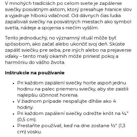
V mnohých tradíciách po celom svete je zapálenie
sviečky posvätným aktom, ktorý presahuje hranice slov
a vyjadruje hlbokú vďačnosť. Od dávnych čias ľudia
zapaľovali sviečky na posvätných miestach ako symbol
svetla, nádeje a spojenia s niečím vyšším.
Tento jednoduchý, no významný rituál môže byť
spôsobom, ako začať alebo ukončiť svoj deň. Skúste
zapáliť sviečku pre seba, pre iných alebo na prejavenie
vďaky – tento malý okamih môže priniesť pokoj a
harmóniu do vášho života.
Inštrukcie na používanie
Pri každom zapálení sviečky horte aspoň jednu
hodinu na palec priemeru sviečky, aby ste zaistili
najlepšiu účinnosť horenia.
V žiadnom prípade nespaľujte dlhšie ako 4
hodiny.
Pri každom zapálení sviečky odrežte knôt na ¼”
(0,5 cm).
Prestaňte používať, keď na dne zostane ½” (1,3
cm) vosku.