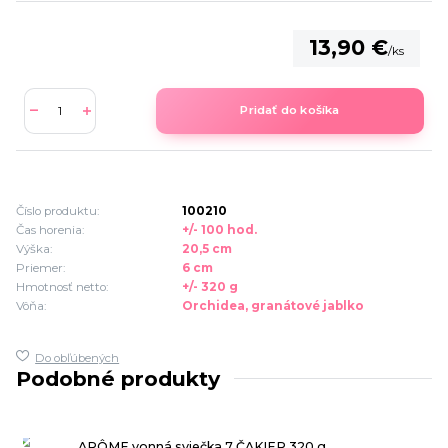
13,90 €
/
ks
Pridať do košíka
Číslo produktu:
100210
Čas horenia:
+/- 100 hod.
Výška:
20,5 cm
Priemer:
6 cm
Hmotnosť netto:
+/- 320 g
Vôňa:
Orchidea, granátové jablko
Do obľúbených
Podobné produkty
ARÔME vonná sviečka 7 ČAKIER 320 g