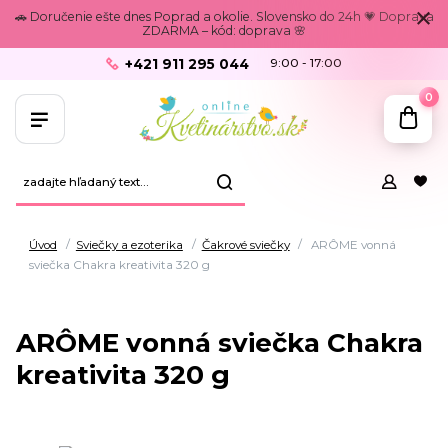
🚗 Doručenie ešte dnes Poprad a okolie. Slovensko do 24h 💗 Doprava
ZDARMA – kód: doprava 🌸
+421 911 295 044
9:00 - 17:00
0
Úvod
Sviečky a ezoterika
Čakrové sviečky
ARÔME vonná
sviečka Chakra kreativita 320 g
ARÔME vonná sviečka Chakra
kreativita 320 g