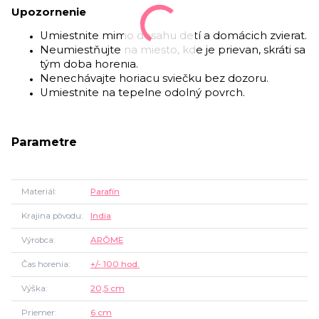
Upozornenie
Umiestnite mimo dosahu detí a domácich zvierat.
Neumiestňujte na miesto, kde je prievan, skráti sa
tým doba horenia.
Nenechávajte horiacu sviečku bez dozoru.
Umiestnite na tepelne odolný povrch.
Parametre
Materiál
Parafín
Krajina pôvodu
India
Výrobca
ARÔME
Čas horenia
+/- 100 hod.
Výška
20,5 cm
Priemer
6 cm