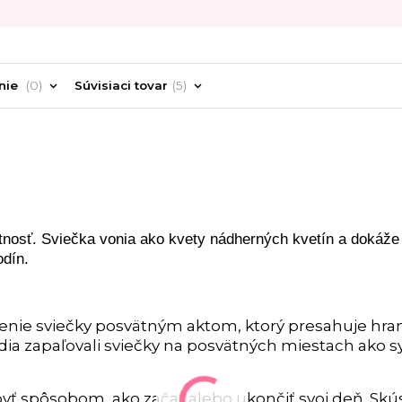
nie
0
Súvisiaci tovar
5
tnosť. Sviečka vonia ako kvety nádherných kvetín a dokáže
odín.
enie sviečky posvätným aktom, ktorý presahuje hran
udia zapaľovali sviečky na posvätných miestach ako 
ť spôsobom, ako začať alebo ukončiť svoj deň. Skús