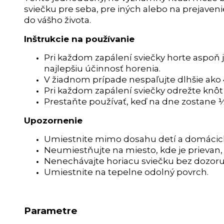
sviečku pre seba, pre iných alebo na prejave
do vášho života.
Inštrukcie na používanie
Pri každom zapálení sviečky horte aspoň j
najlepšiu účinnosť horenia.
V žiadnom prípade nespaľujte dlhšie ako 
Pri každom zapálení sviečky odrežte knôt 
Prestaňte používať, keď na dne zostane ½”
Upozornenie
Umiestnite mimo dosahu detí a domácich 
Neumiestňujte na miesto, kde je prievan, 
Nenechávajte horiacu sviečku bez dozoru
Umiestnite na tepelne odolný povrch.
Parametre