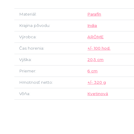
Materiál
Parafín
Krajina pôvodu
India
Výrobca
ARÔME
Čas horenia
+/- 100 hod.
Výška
20,5 cm
Priemer
6 cm
Hmotnosť netto
+/- 320 g
Vôňa
Kvetinová