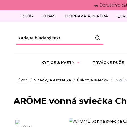
🚗 Doručenie eš
BLOG
O NÁS
DOPRAVA A PLATBA
Vi
KYTICE & KVETY
TRVÁCNE RUŽE
Úvod
Sviečky a ezoterika
Čakrové sviečky
ARÔME
ARÔME vonná sviečka Ch