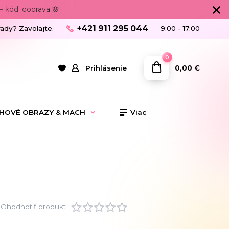
 kód: doprava 🌸
+421 911 295 044
rady? Zavolajte.
9:00 - 17:00
0
0,00 €
Prihlásenie
HOVÉ OBRAZY & MACH
Viac
Ohodnotiť produkt