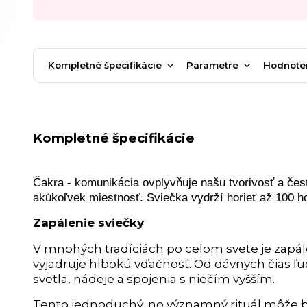
Kompletné špecifikácie
Parametre
Hodnote
Kompletné špecifikácie
Čakra - komunikácia ovplyvňuje našu tvorivosť a čes
akúkoľvek miestnosť. Sviečka vydrží horieť až 100 h
Zapálenie sviečky
V mnohých tradíciách po celom svete je zapál
vyjadruje hlbokú vďačnosť. Od dávnych čias ľ
svetla, nádeje a spojenia s niečím vyšším.
Tento jednoduchý, no významný rituál môže by