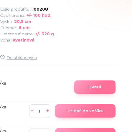
Číslo produktu:
100208
Čas horenia:
+/- 100 hod.
Výška:
20,5 cm
Priemer:
6 cm
Hmotnosť netto:
+/- 320 g
Vôňa:
Kvetinová
Do obľúbených
/
ks
Detail
/
ks
Pridať do košíka
/
ks