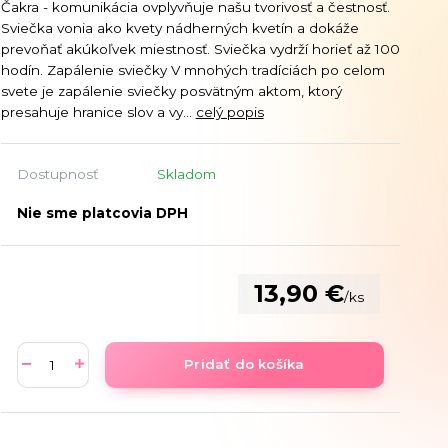
Čakra - komunikácia ovplyvňuje našu tvorivosť a čestnosť.
Sviečka vonia ako kvety nádherných kvetín a dokáže
prevoňať akúkoľvek miestnosť. Sviečka vydrží horieť až 100
hodín. Zapálenie sviečky V mnohých tradíciách po celom
svete je zapálenie sviečky posvätným aktom, ktorý
presahuje hranice slov a vy...
celý popis
Dostupnosť
Skladom
Nie sme platcovia DPH
13,90 €
/
ks
Pridať do košíka