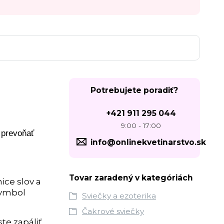
Potrebujete poradiť?
+421 911 295 044
9:00 - 17:00
 prevoňať
info@onlinekvetinarstvo.sk
Tovar zaradený v kategóriách
ice slov a
symbol
Sviečky a ezoterika
Čakrové sviečky
te zapáliť