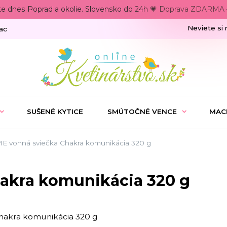
te dnes Poprad a okolie. Slovensko do 24h 💗 Doprava ZDARMA –
Neviete si 
ac
SUŠENÉ KYTICE
SMÚTOČNÉ VENCE
MAC
 vonná sviečka Chakra komunikácia 320 g
akra komunikácia 320 g