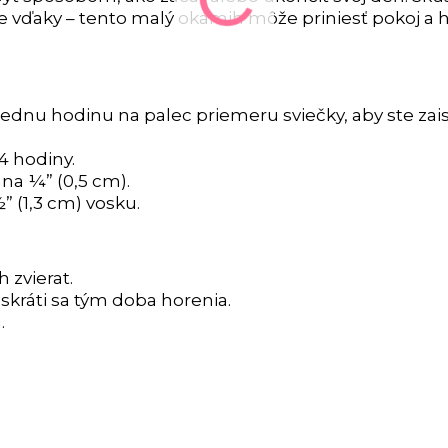
nie vďaky – tento malý okamih môže priniesť pokoj a
ednu hodinu na palec priemeru sviečky, aby ste zaist
4 hodiny.
na ¼” (0,5 cm).
 (1,3 cm) vosku.
zvierat.
skráti sa tým doba horenia.
.